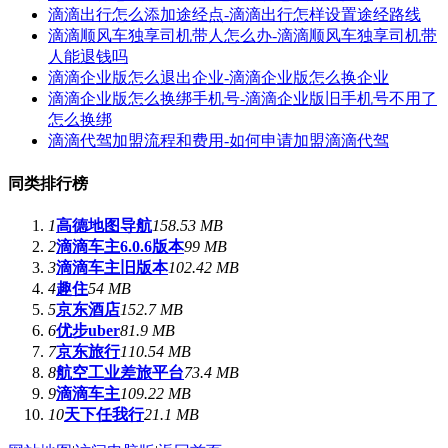
滴滴出行怎么添加途经点-滴滴出行怎样设置途经路线
滴滴顺风车独享司机带人怎么办-滴滴顺风车独享司机带
人能退钱吗
滴滴企业版怎么退出企业-滴滴企业版怎么换企业
滴滴企业版怎么换绑手机号-滴滴企业版旧手机号不用了
怎么换绑
滴滴代驾加盟流程和费用-如何申请加盟滴滴代驾
同类排行榜
1
高德地图导航
158.53 MB
2
滴滴车主6.0.6版本
99 MB
3
滴滴车主旧版本
102.42 MB
4
趣住
54 MB
5
京东酒店
152.7 MB
6
优步uber
81.9 MB
7
京东旅行
110.54 MB
8
航空工业差旅平台
73.4 MB
9
滴滴车主
109.22 MB
10
天下任我行
21.1 MB