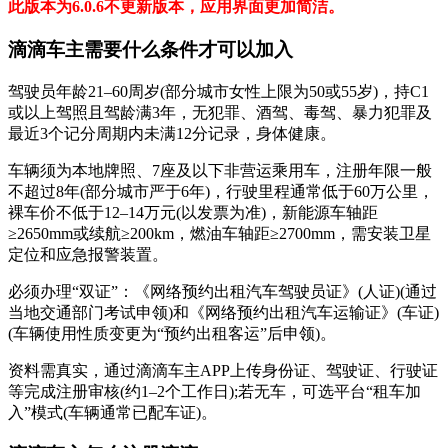
此版本为6.0.6不更新版本，应用界面更加简洁。
滴滴车主需要什么条件才可以加入
‌驾驶员年龄21–60周岁‌(部分城市女性上限为50或55岁)，‌持C1
或以上驾照且驾龄满3年‌，‌无犯罪、酒驾、毒驾、暴力犯罪及
最近3个记分周期内未满12分记录‌，身体健康。
‌车辆须为本地牌照、7座及以下非营运乘用车‌，‌注册年限一般
不超过8年‌(部分城市严于6年)，‌行驶里程通常低于60万公里‌，‌
裸车价不低于12–14万元‌(以发票为准)，‌新能源车轴距
≥2650mm或续航≥200km‌，燃油车轴距≥2700mm，‌需安装卫星
定位和应急报警装置‌。
‌必须办理“双证”‌：‌《网络预约出租汽车驾驶员证》(人证)‌(通过
当地交通部门考试申领)和‌《网络预约出租汽车运输证》(车证)‌
(车辆使用性质变更为“预约出租客运”后申领)。
资料需真实，通过‌滴滴车主APP‌上传身份证、驾驶证、行驶证
等完成注册审核(约1–2个工作日);若无车，可选平台“‌租车加
入‌”模式(车辆通常已配车证)。‌‌