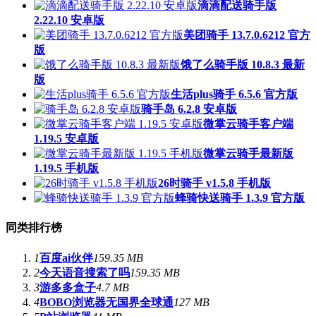
滴滴配送骑手版
2.22.10 安卓版
美团骑手 13.7.0.6212 官方
版
饿了么骑手版 10.8.3 最新
版
生活plus骑手 6.5.6 官方版
骑手岛 6.2.8 安卓版
微掌云骑手客户端
1.19.5 安卓版
微掌云骑手最新版
1.19.5 手机版
26时骑手 v1.5.8 手机版
蜂骑快送骑手 1.3.9 官方版
同类排行榜
1
百度ai伙伴
159.35 MB
2
今天语音搜索了吗
159.35 MB
3
游多多盒子
4.7 MB
4
BOBO浏览器无国界全球通
127 MB