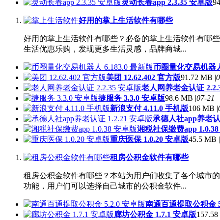
灵动长春app 2.3.35 安卓版
94
好用的掌上生活软件有哪些
好用的掌上生活软件有哪些？必备的掌上生活软件有哪些
生活优惠乐购，发现更多生活灵感，品牌商城...
币圈量化交易机器人 6
美团 12.62.402 官方版
91.72 MB |
0
老人网养老金认证 2.2.
捷服务 3.3.0 安卓版
98.6 MB |
07-21
新浪支付 4.11.0 手机版
106 MB |
承德人社app养老认证 
湘税社保缴费app 1.0.3
重庆医保 1.0.20 安卓版
45.5 MB |
租房公积金软件有哪些
租房公积金软件有哪些？本站为用户们收集了各个城市的
功能，用户们可以选择自己城市的公积金软件...
南通百通提取公积金 5.
廊坊公积金 1.7.1 安卓版
157.58