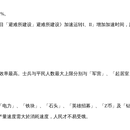
%。
「避难所建设」避难所建设》加速运转I、II」增加加速时间，原本
矿效率最高。士兵与平民人数最大上限分别与「军营」、「起居室
「电力」、「铁块」、「石头」、「英雄招募」、「Z币」及「
产量速度需大於消耗速度，人民才不易受饿。