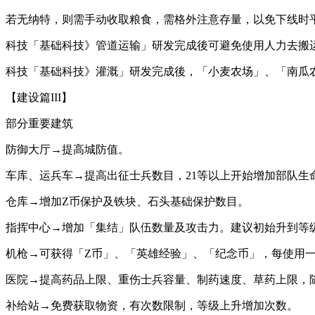
若无纳特，则需手动收取粮食，需格外注意存量，以免下线时
科技「基础科技》管道运输」研发完成後可避免使用人力去搬
科技「基础科技》灌溉」研发完成後，「小麦农场」、「南瓜
【建设篇III】
部分重要建筑
防御大厅→提高城防值。
车库、运兵车→提高出征士兵数目，21等以上开始增加部队生
仓库→增加Z币保护及铁块、石头基础保护数目。
指挥中心→增加「集结」队伍数量及攻击力。建议初始升到等
机枪→可获得「Z币」、「英雄经验」、「纪念币」，每使用
医院→提高药品上限、重伤士兵容量、制药速度、草药上限，
补给站→免费获取物资，有次数限制，等级上升增加次数。