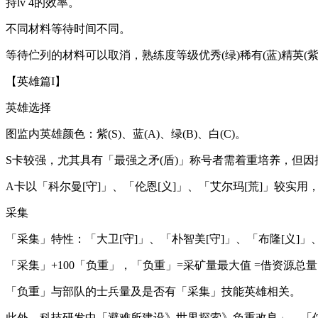
持lv 4的效率。
不同材料等待时间不同。
等待伫列的材料可以取消，熟练度等级优秀(绿)稀有(蓝)精英(紫)
【英雄篇I】
英雄选择
图监内英雄颜色：紫(S)、蓝(A)、绿(B)、白(C)。
S卡较强，尤其具有「最强之矛(盾)」称号者需着重培养，但
A卡以「科尔曼[守]」、「伦恩[义]」、「艾尔玛[荒]」较
采集
「采集」特性：「大卫[守]」、「朴智美[守]」、「布隆[义]」、
「采集」+100「负重」，「负重」=采矿量最大值 =借资源总
「负重」与部队的士兵量及是否有「采集」技能英雄相关。
此外，科技研发中「避难所建设》世界探索》负重改良」、「伫