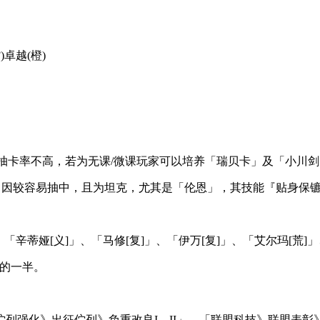
卓越(橙)
因抽卡率不高，若为无课/微课玩家可以培养「瑞贝卡」及「小川
实用，因较容易抽中，且为坦克，尤其是「伦恩」，其技能『贴身
「辛蒂娅[义]」、「马修[复]」、「伊万[复]」、「艾尔玛[荒]」
量的一半。
列强化》出征伫列》负重改良I、II」、「联盟科技》联盟表