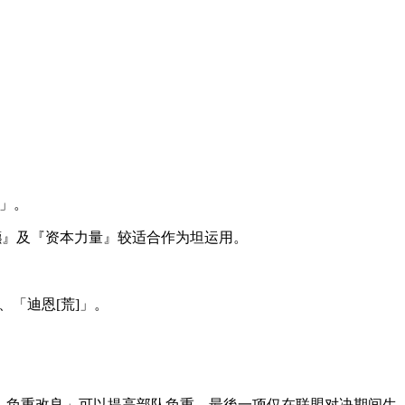
剑」。
保镳』及『资本力量』较适合作为坦运用。
、「迪恩[荒]」。
彰》负重改良」可以提高部队负重，最後一项仅在联盟对决期间生