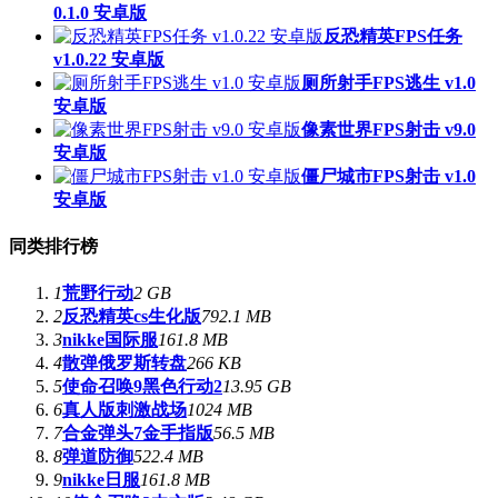
0.1.0 安卓版
反恐精英FPS任务
v1.0.22 安卓版
厕所射手FPS逃生 v1.0
安卓版
像素世界FPS射击 v9.0
安卓版
僵尸城市FPS射击 v1.0
安卓版
同类排行榜
1
荒野行动
2 GB
2
反恐精英cs生化版
792.1 MB
3
nikke国际服
161.8 MB
4
散弹俄罗斯转盘
266 KB
5
使命召唤9黑色行动2
13.95 GB
6
真人版刺激战场
1024 MB
7
合金弹头7金手指版
56.5 MB
8
弹道防御
522.4 MB
9
nikke日服
161.8 MB