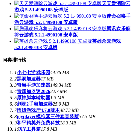
天天爱消除云
游戏 5.2.1.4990108 安卓版
使命召唤手
游云游戏 5.2.1.4990108 安卓版
腾讯欢乐麻
将云游戏 5.2.1.4990108 安卓版
英雄杀云游戏
5.2.1.4990108 安卓版
同类排行榜
1
小七七游戏乐园
44.76 MB
2
黑洞加速器
17 MB
3
奇游手游加速器
149.34 MB
4
雷霆加器速2026
22.7 MB
5
原神脚本辅助器
1.3 MB
6
剑灵2手游加速器
25.9 MB
7
悟饭游戏厅4.7.8版本
48.73 MB
8
joyplayer模拟器三件套直装版
37.3 MB
9
和平精英外免费科技
18.3 MB
10
XY工具箱
17.8 MB