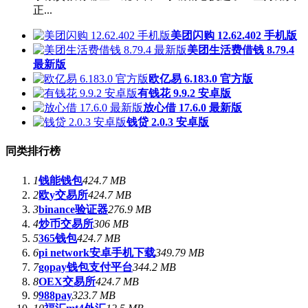
正...
美团闪购 12.62.402 手机版
美团生活费借钱 8.79.4
最新版
欧亿易 6.183.0 官方版
有钱花 9.9.2 安卓版
放心借 17.6.0 最新版
钱贷 2.0.3 安卓版
同类排行榜
1
钱能钱包
424.7 MB
2
欧y交易所
424.7 MB
3
binance验证器
276.9 MB
4
炒币交易所
306 MB
5
365钱包
424.7 MB
6
pi network安卓手机下载
349.79 MB
7
gopay钱包支付平台
344.2 MB
8
OEX交易所
424.7 MB
9
988pay
323.7 MB