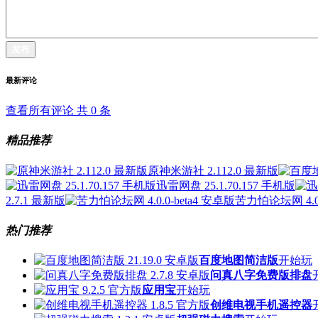
发布
最新评论
查看所有评论 共
0
条
精品推荐
原神米游社 2.112.0 最新版
迅雷网盘 25.1.70.157 手机版
2.7.1 最新版
苦力怕论坛网 4.0.
热门推荐
百度地图简洁版
开始玩
问真八字免费版排盘
应用宝
开始玩
创维电视手机遥控器