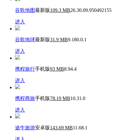
谷歌地图
最新版
109.3 MB
26.30.09.950492155
进入
谷歌地球
最新版
31.9 MB
9.180.0.1
进入
携程旅行
手机版
93 MB
8.94.4
进入
携程商旅
手机版
78.19 MB
10.31.0
进入
途牛旅游
安卓版
143.69 MB
11.68.1
进入