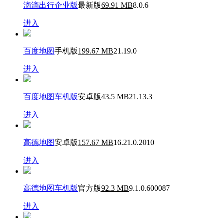
滴滴出行企业版
最新版
69.91 MB
8.0.6
进入
百度地图
手机版
199.67 MB
21.19.0
进入
百度地图车机版
安卓版
43.5 MB
21.13.3
进入
高德地图
安卓版
157.67 MB
16.21.0.2010
进入
高德地图车机版
官方版
92.3 MB
9.1.0.600087
进入