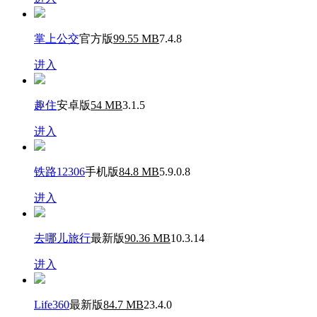
掌上公交
官方版
99.55 MB
7.4.8
进入
趣住
安卓版
54 MB
3.1.5
进入
铁路12306
手机版
84.8 MB
5.9.0.8
进入
去哪儿旅行
最新版
90.36 MB
10.3.14
进入
Life360
最新版
84.7 MB
23.4.0