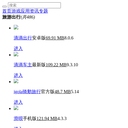
首页
游戏
应用
资讯
专题
旅游出行
(共486)
滴滴出行
安卓版
69.91 MB
8.0.6
进入
滴滴车主
最新版
109.22 MB
9.3.10
进入
igola骑鹅旅行
官方版
48.7 MB
5.14
进入
滑呗
手机版
121.94 MB
4.3.3