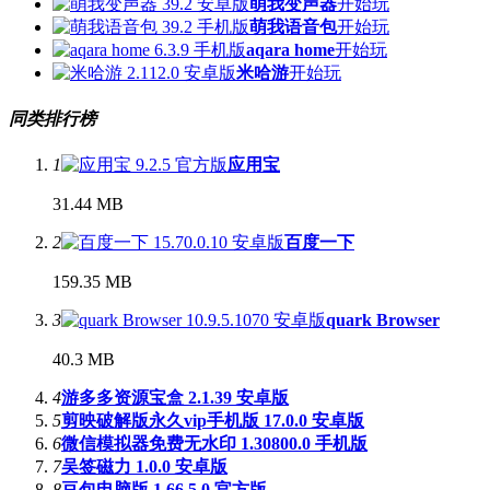
萌我变声器
开始玩
萌我语音包
开始玩
aqara home
开始玩
米哈游
开始玩
同类排行榜
1
应用宝
31.44 MB
2
百度一下
159.35 MB
3
quark Browser
40.3 MB
4
游多多资源宝盒 2.1.39 安卓版
5
剪映破解版永久vip手机版 17.0.0 安卓版
6
微信模拟器免费无水印 1.30800.0 手机版
7
吴签磁力 1.0.0 安卓版
8
豆包电脑版 1.66.5.0 官方版