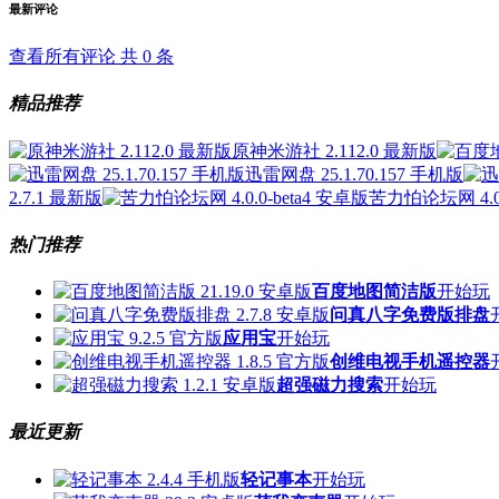
最新评论
查看所有评论 共
0
条
精品推荐
原神米游社 2.112.0 最新版
迅雷网盘 25.1.70.157 手机版
2.7.1 最新版
苦力怕论坛网 4.0.
热门推荐
百度地图简洁版
开始玩
问真八字免费版排盘
应用宝
开始玩
创维电视手机遥控器
超强磁力搜索
开始玩
最近更新
轻记事本
开始玩